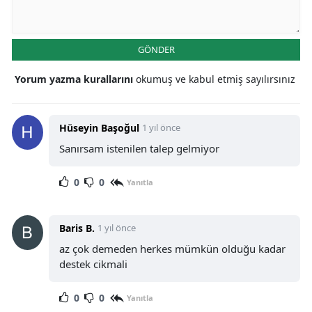
GÖNDER
Yorum yazma kurallarını
okumuş ve kabul etmiş sayılırsınız
Hüseyin Başoğul
1 yıl önce
Sanırsam istenilen talep gelmiyor
0
0
Yanıtla
Baris B.
1 yıl önce
az çok demeden herkes mümkün olduğu kadar
destek cikmali
0
0
Yanıtla