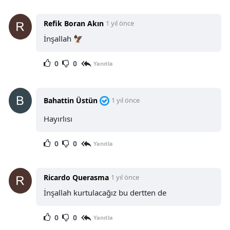
Refik Boran Akın
1 yıl önce
İnşallah 🦅
0
0
Yanıtla
Bahattin Üstün
1 yıl önce
Hayırlısı
0
0
Yanıtla
Ricardo Querasma
1 yıl önce
İnşallah kurtulacağız bu dertten de
0
0
Yanıtla