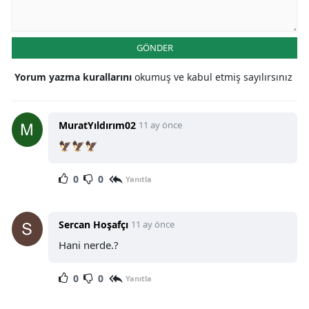
GÖNDER
Yorum yazma kurallarını
okumuş ve kabul etmiş sayılırsınız
MuratYıldırım02
11 ay önce
🦅🦅🦅
0
0
Yanıtla
Sercan Hoşafçı
11 ay önce
Hani nerde.?
0
0
Yanıtla