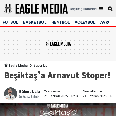
Beşiktaş Haberleri
FUTBOL
BASKETBOL
HENTBOL
VOLEYBOL
AVRUPA
Süper Lig
Eagle Media
Beşiktaş’a Arnavut Stoper!
Bülent Uslu
Yayınlanma
Güncellenme
21 Haziran 2025 - 12:04
21 Haziran 2025 - 12:2
İmtiyaz Sahibi