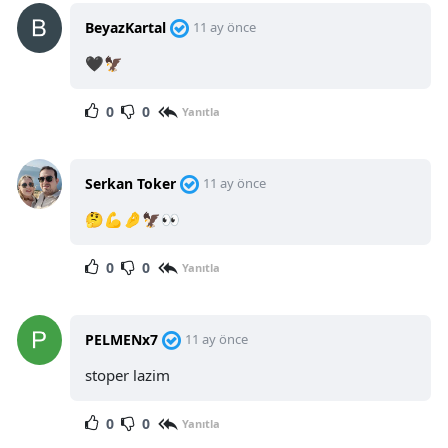
BeyazKartal
11 ay önce
🖤🦅
0
0
Yanıtla
Serkan Toker
11 ay önce
🤔💪🤌🦅👀
0
0
Yanıtla
PELMENx7
11 ay önce
stoper lazim
0
0
Yanıtla