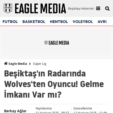
Beşiktaş Haberleri
FUTBOL
BASKETBOL
HENTBOL
VOLEYBOL
AVRUPA
Süper Lig
Eagle Media
Beşiktaş'ın Radarında
Wolves'ten Oyuncu! Gelme
İmkanı Var mı?
Yayınlanma
Güncellenme
Berkay Ağlar
11 Haziran 2025 - 08:37
12 Haziran 2025 - 11:48