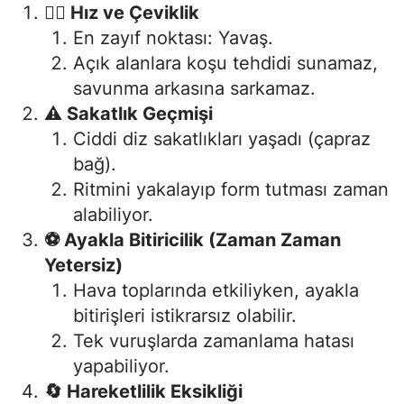
🏃‍♂️ Hız ve Çeviklik
En zayıf noktası: Yavaş.
Açık alanlara koşu tehdidi sunamaz,
savunma arkasına sarkamaz.
⚠️ Sakatlık Geçmişi
Ciddi diz sakatlıkları yaşadı (çapraz
bağ).
Ritmini yakalayıp form tutması zaman
alabiliyor.
⚽ Ayakla Bitiricilik (Zaman Zaman
Yetersiz)
Hava toplarında etkiliyken, ayakla
bitirişleri istikrarsız olabilir.
Tek vuruşlarda zamanlama hatası
yapabiliyor.
🔄 Hareketlilik Eksikliği