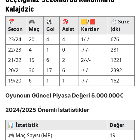
Kalajdzic
📅
🎮
⚽
🎯
🟨/🟥
⏱️ Süre
Sezon
Maç
Gol
Asist
Kartlar
(dk)
23/24
20
4
4
1/-/-
676
22/23
4
1
0
-/-/-
281
21/22
15
6
2
2/-/-
1221
20/21
36
17
6
-/-/-
2392
19/20
6
1
1
-/-/-
162
Oyuncun Güncel Piyasa Değeri 5.000.000€
2024/2025 Önemli İstatistikler
📊
İstatistik
Değer
🎮 Maç Sayısı (MP)
19