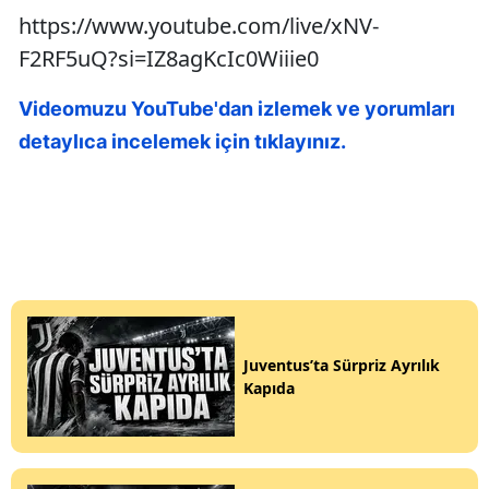
https://www.youtube.com/live/xNV-
F2RF5uQ?si=IZ8agKcIc0Wiiie0
Videomuzu YouTube'dan izlemek ve yorumları
detaylıca incelemek için tıklayınız.
Juventus’ta Sürpriz Ayrılık
Kapıda