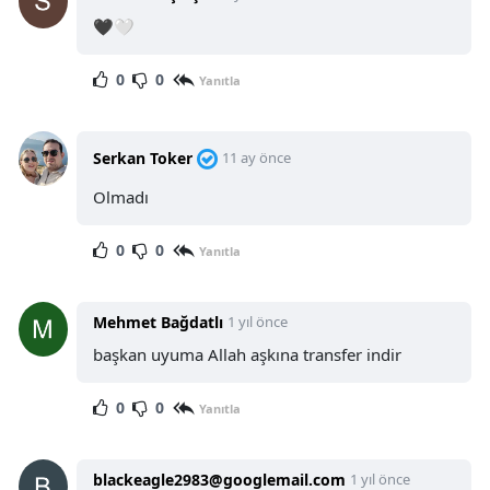
🖤🤍
0
0
Yanıtla
Serkan Toker
11 ay önce
Olmadı
0
0
Yanıtla
Mehmet Bağdatlı
1 yıl önce
başkan uyuma Allah aşkına transfer indir
0
0
Yanıtla
blackeagle2983@googlemail.com
1 yıl önce