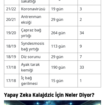
sakatlığı
21/22
Koronavirüsü
19 gün
3
Antrenman
20/21
29 gün
2
eksiği
Çapraz bağ
19/20
264 gün
34
yırtığı
Syndesmosis
18/19
113 gün
9
bağ yırtığı
18/19
Diz sorunu
29 gün
7
Ayak tarak
17/18
190 gün
33
kemiği
İç bağ
17/18
15 gün
1
gerilmesi
Yapay Zeka Kalajdzic İçin Neler Diyor?