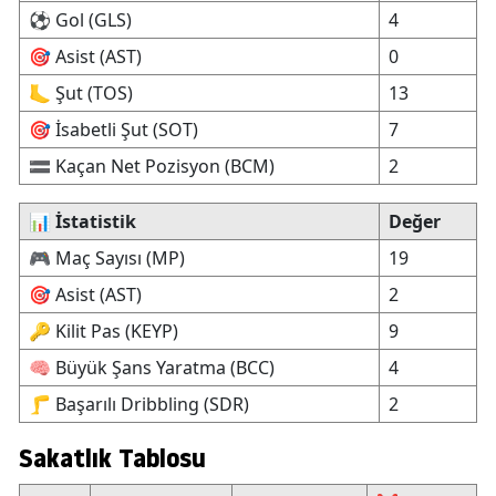
⚽ Gol (GLS)
4
🎯 Asist (AST)
0
🦶 Şut (TOS)
13
🎯 İsabetli Şut (SOT)
7
🟰 Kaçan Net Pozisyon (BCM)
2
📊
İstatistik
Değer
🎮 Maç Sayısı (MP)
19
🎯 Asist (AST)
2
🔑 Kilit Pas (KEYP)
9
🧠 Büyük Şans Yaratma (BCC)
4
🦵 Başarılı Dribbling (SDR)
2
Sakatlık Tablosu