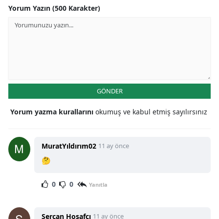
Yorum Yazın (500 Karakter)
GÖNDER
Yorum yazma kurallarını
okumuş ve kabul etmiş sayılırsınız
MuratYıldırım02
11 ay önce
🤔
0
0
Yanıtla
Sercan Hoşafçı
11 ay önce