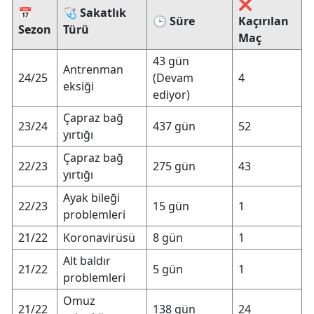
❌
📅
🩺 Sakatlık
🕒 Süre
Kaçırılan
Sezon
Türü
Maç
43 gün
Antrenman
24/25
(Devam
4
eksiği
ediyor)
Çapraz bağ
23/24
437 gün
52
yırtığı
Çapraz bağ
22/23
275 gün
43
yırtığı
Ayak bileği
22/23
15 gün
1
problemleri
21/22
Koronavirüsü
8 gün
1
Alt baldır
21/22
5 gün
1
problemleri
Omuz
21/22
138 gün
24