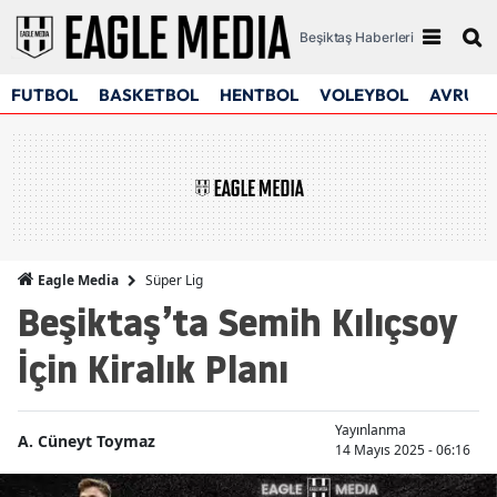
Beşiktaş Haberleri
FUTBOL
BASKETBOL
HENTBOL
VOLEYBOL
AVRUPA
Süper Lig
Eagle Media
Beşiktaş’ta Semih Kılıçsoy
İçin Kiralık Planı
Yayınlanma
A. Cüneyt Toymaz
14 Mayıs 2025 - 06:16