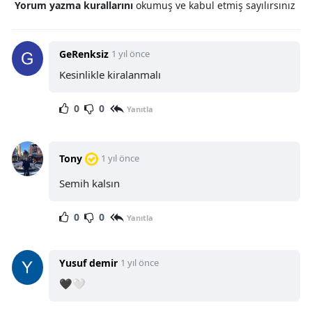
Yorum yazma kurallarını
okumuş ve kabul etmiş sayılırsınız
GeRenksiz
1 yıl önce
Kesinlikle kiralanmalı
0
0
Yanıtla
Tony
1 yıl önce
Semih kalsın
0
0
Yanıtla
Yusuf demir
1 yıl önce
🖤🤍