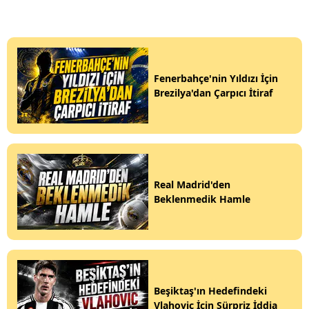
Fenerbahçe'nin Yıldızı İçin
Brezilya'dan Çarpıcı İtiraf
Real Madrid'den
Beklenmedik Hamle
Beşiktaş'ın Hedefindeki
Vlahovic İçin Sürpriz İddia