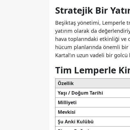
Stratejik Bir Yatı
Beşiktaş yönetimi, Lemperle tr
yatırım olarak da değerlendiri
hava toplarındaki etkinliği ve 
hücum planlarında önemli bir ro
Kartal’ın uzun vadeli bir golc
Tim Lemperle Ki
Özellik
Yaşı / Doğum Tarihi
Milliyeti
Mevkisi
Şu Anki Kulübü