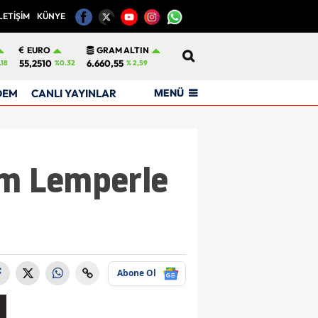
LETİŞİM
KÜNYE
12
EURO
GRAM ALTIN
55,2510
6.660,55
.18
%0.32
% 2,59
MENÜ
DEM
CANLI YAYINLAR
im Lemperle
Abone Ol