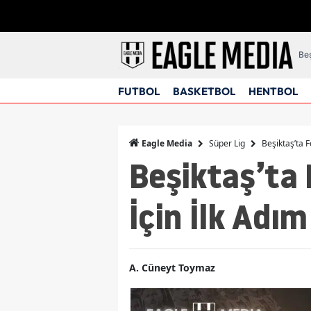
Beş
FUTBOL
BASKETBOL
HENTBOL
Süper Lig
Beşiktaş’ta F
Eagle Media
Beşiktaş’ta
İçin İlk Adım 
A. Cüneyt Toymaz