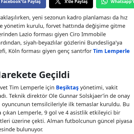
Facebook'ta Paylaş
X'de Paylaş
Whatsapp'
aklaşılırken, yeni sezonun kadro planlaması da hız
ve yönetim kurulu, forvet hattında değişime gitme
plerinden Lazio forması giyen Ciro Immobile
ardından, siyah-beyazlılar gözlerini Bundesliga'ya
defi, Köln forması giyen genç santrfor
Tim Lemperle
Harekete Geçildi
rvet Tim Lemperle için
Beşiktaş
yönetimi, vakit
dı. Teknik direktör Ole Gunnar Solskjaer’in de onay
n, oyuncunun temsilcileriyle ilk temaslar kuruldu. Bu
ıkan Lemperle, 9 gol ve 4 asistlik etkileyici bir
tleri üzerine çekti. Alman futbolcunun güncel piyasa
esinde bulunuyor.