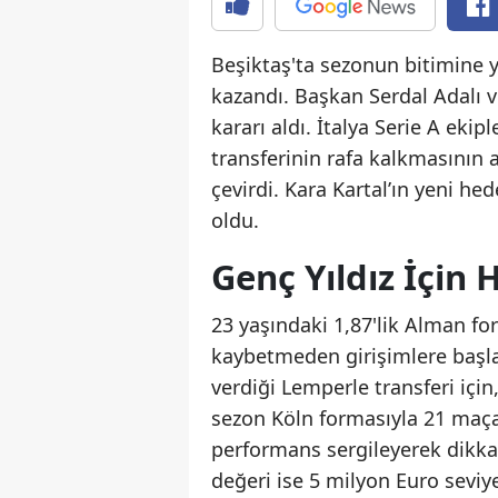
Beşiktaş'ta sezonun bitimine y
kazandı. Başkan Serdal Adalı 
kararı aldı. İtalya Serie A eki
transferinin rafa kalkmasının 
çevirdi. Kara Kartal’ın yeni he
oldu.
Genç Yıldız İçin 
23 yaşındaki 1,87'lik Alman fo
kaybetmeden girişimlere başla
verdiği Lemperle transferi içi
sezon Köln formasıyla 21 maça ç
performans sergileyerek dikka
değeri ise 5 milyon Euro seviy