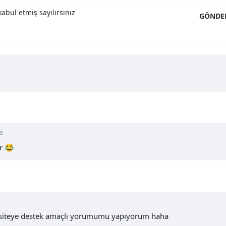
abul etmiş sayılırsınız
GÖNDE
ce
r 😂
 siteye destek amaçlı yorumumu yapıyorum haha