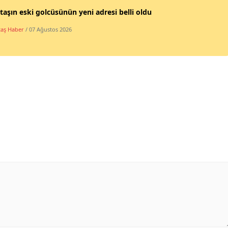
taşın eski golcüsünün yeni adresi belli oldu
taş Haber
/ 07 Ağustos 2026