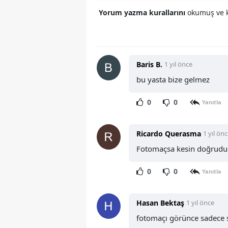
Yorum yazma kurallarını
okumuş ve k
Baris B.
1 yıl önce
bu yasta bize gelmez
0
0
Yanıtla
Ricardo Querasma
1 yıl ön
Fotomaçsa kesin doğrudu
0
0
Yanıtla
Hasan Bektaş
1 yıl önce
fotomaçı görünce sadece