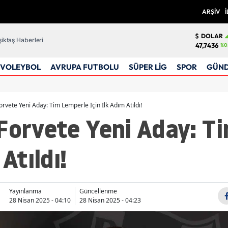
ARŞİV
İ
DOLAR
iktaş Haberleri
47,7436
%0
VOLEYBOL
AVRUPA FUTBOLU
SÜPER LİG
SPOR
GÜN
orvete Yeni Aday: Tim Lemperle İçin İlk Adım Atıldı!
 Forvete Yeni Aday: T
Atıldı!
Yayınlanma
Güncellenme
28 Nisan 2025 - 04:10
28 Nisan 2025 - 04:23