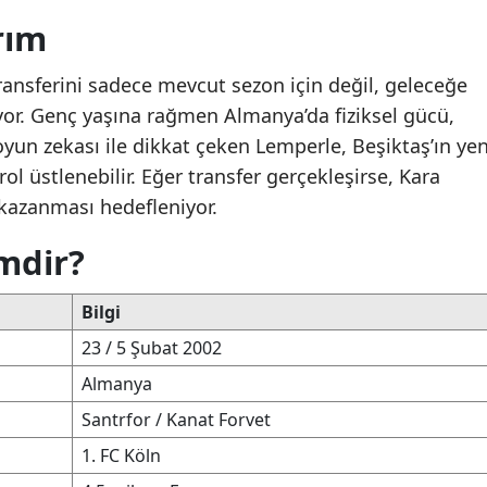
rım
ansferini sadece mevcut sezon için değil, geleceğe
yor. Genç yaşına rağmen Almanya’da fiziksel gücü,
oyun zekası ile dikkat çeken Lemperle, Beşiktaş’ın yen
l üstlenebilir. Eğer transfer gerçekleşirse, Kara
ü kazanması hedefleniyor.
mdir?
Bilgi
23 / 5 Şubat 2002
Almanya
Santrfor / Kanat Forvet
1. FC Köln