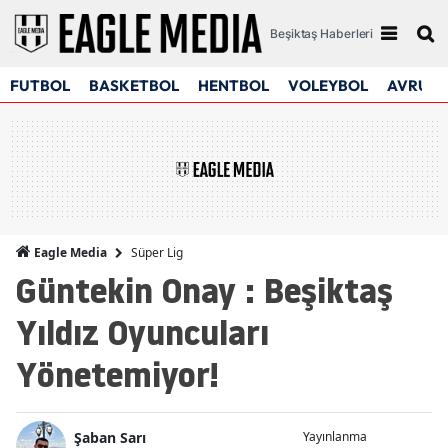
Beşiktaş Haberleri
FUTBOL
BASKETBOL
HENTBOL
VOLEYBOL
AVRUPA
Süper Lig
Eagle Media
Güntekin Onay : Beşiktaş
Yıldız Oyuncuları
Yönetemiyor!
Şaban Sarı
Yayınlanma