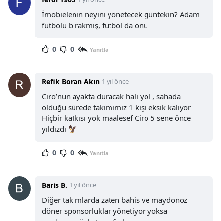
İmobielenin neyini yönetecek güntekin? Adam
futbolu bırakmış, futbol da onu
0
0
Yanıtla
Refik Boran Akın
1 yıl önce
Ciro’nun ayakta duracak hali yol , sahada
olduğu sürede takımımız 1 kişi eksik kalıyor
Hiçbir katkısı yok maalesef Ciro 5 sene önce
yıldızdı 🦅
0
0
Yanıtla
Baris B.
1 yıl önce
Diğer takımlarda zaten bahis ve maydonoz
döner sponsorluklar yönetiyor yoksa