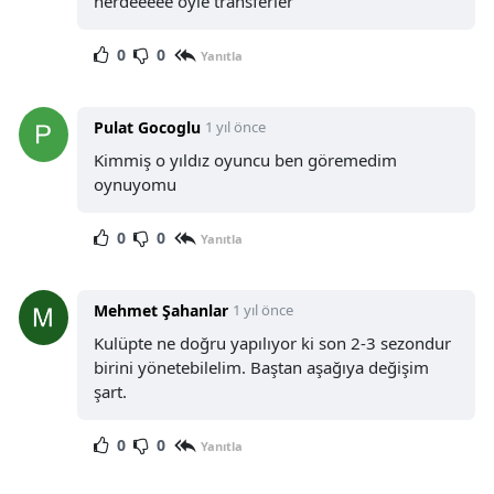
nerdeeeee öyle transferler
0
0
Yanıtla
Pulat Gocoglu
1 yıl önce
Kimmiş o yıldız oyuncu ben göremedim
oynuyomu
0
0
Yanıtla
Mehmet Şahanlar
1 yıl önce
Kulüpte ne doğru yapılıyor ki son 2-3 sezondur
birini yönetebilelim. Baştan aşağıya değişim
şart.
0
0
Yanıtla