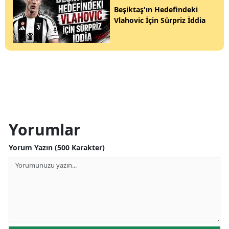
Beşiktaş'ın Hedefindeki
Vlahovic İçin Sürpriz İddia
Yorumlar
Yorum Yazın (500 Karakter)