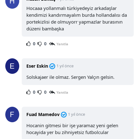
Hocaaa yollanmalı türkiyedeyiz arkadaşlar
kendimizi kandırmayalım burda hollandalısı da
portekizlisi de olmuyorr yapmazlar burasının
düzeni bambaşka
0
0
Yanıtla
Eser Eskin
1 yıl önce
Solskajaer ile olmaz. Sergen Yalçın gelsin.
0
0
Yanıtla
Fuad Mamedov
1 yıl önce
Hocanin gitmesi bir işe yaramaz yeni gelen
hocayida yer bu zihniyetsiz futbolcular