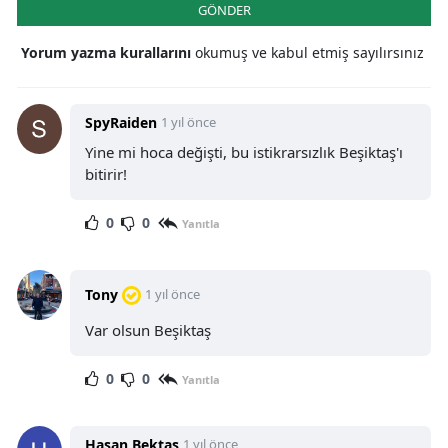
GÖNDER
Yorum yazma kurallarını
okumuş ve kabul etmiş sayılırsınız
SpyRaiden
1 yıl önce
Yine mi hoca değişti, bu istikrarsızlık Beşiktaş'ı
bitirir!
0
0
Yanıtla
Tony
1 yıl önce
Var olsun Beşiktaş
0
0
Yanıtla
Hasan Bektaş
1 yıl önce