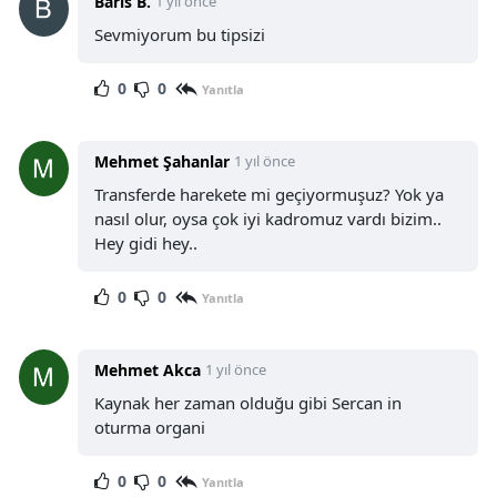
Baris B.
1 yıl önce
Sevmiyorum bu tipsizi
0
0
Yanıtla
Mehmet Şahanlar
1 yıl önce
Transferde harekete mi geçiyormuşuz? Yok ya
nasıl olur, oysa çok iyi kadromuz vardı bizim..
Hey gidi hey..
0
0
Yanıtla
Mehmet Akca
1 yıl önce
Kaynak her zaman olduğu gibi Sercan in
oturma organi
0
0
Yanıtla