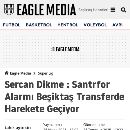
Beşiktaş Haberleri
FUTBOL
BASKETBOL
HENTBOL
VOLEYBOL
AVRUPA
Süper Lig
Eagle Media
Sercan Dikme : Santrfor
Alarmı Beşiktaş Transferde
Harekete Geçiyor
Yayınlanma
Güncellenme
tahir-aytekin
25 Nisan 2025 - 13:02
25 Temmuz 2025 - 13:23