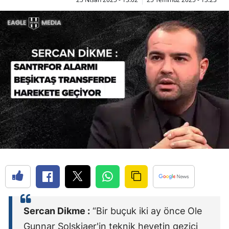
Sercan Dikme :
“Bir buçuk iki ay önce Ole
Gunnar Solskjaer'in teknik heyetin gezici