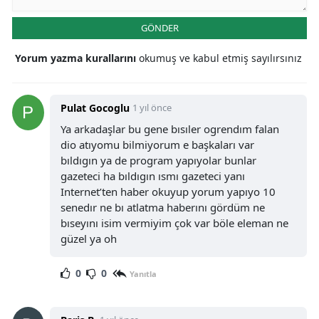
GÖNDER
Yorum yazma kurallarını
okumuş ve kabul etmiş sayılırsınız
Pulat Gocoglu
1 yıl önce
Ya arkadaşlar bu gene bısıler ogrendım falan
dio atıyomu bilmiyorum e başkaları var
bıldıgın ya de program yapıyolar bunlar
gazeteci ha bıldıgın ısmı gazeteci yanı
Internet’ten haber okuyup yorum yapıyo 10
senedır ne bı atlatma haberını gördüm ne
bıseyını isim vermiyim çok var böle eleman ne
güzel ya oh
0
0
Yanıtla