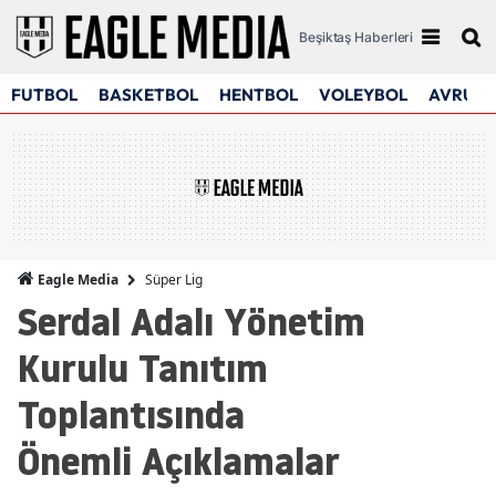
Beşiktaş Haberleri
FUTBOL
BASKETBOL
HENTBOL
VOLEYBOL
AVRUPA
Süper Lig
Eagle Media
Serdal Adalı Yönetim
Kurulu Tanıtım
Toplantısında
Önemli Açıklamalar