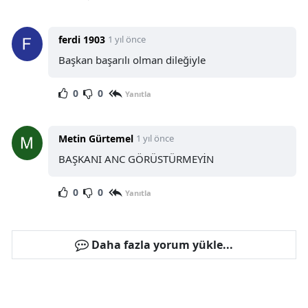
ferdi 1903
1 yıl önce
Başkan başarılı olman dileğiyle
0
0
Yanıtla
Metin Gürtemel
1 yıl önce
BAŞKANI ANC GÖRÜSTÜRMEYİN
0
0
Yanıtla
Daha fazla yorum yükle...