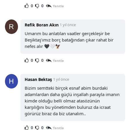
0
0
Yanıtla
Refik Boran Akın
1 yıl önce
Umarım bu anlatılan vaatler gerçekleşir be
Beşiktaş’ımız borç batağından çıkar rahat bir
nefes alır 🖤🤍🦅
0
0
Yanıtla
Hasan Bektaş
1 yıl önce
Bizim semtteki birçok esnaf abim burdaki
adamlardan daha güçlü inşallah parayla imanın
kimde olduğu belli olmaz atasözünün
karşılığını bu yönetimden buluruz da icraat
görürüz biraz da biz utanalım..
0
0
Yanıtla