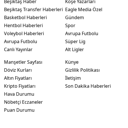
Beşiktaş Haber
Köşe Yazarları
Beşiktaş Transfer Haberleri
Eagle Media Özel
Basketbol Haberleri
Gündem
Hentbol Haberleri
Spor
Voleybol Haberleri
Avrupa Futbolu
Avrupa Futbolu
Süper Lig
Canlı Yayınlar
Alt Ligler
Manşetler Sayfası
Künye
Döviz Kurları
Gizlilik Politikası
Altın Fiyatları
İletişim
Kripto Fiyatları
Son Dakika Haberleri
Hava Durumu
Nöbetçi Eczaneler
Puan Durumu