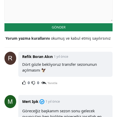
GÖNDER
Yorum yazma kurallarını
okumuş ve kabul etmiş sayılırsınız
Refik Boran Akın
1 yıl önce
Dört gözle bekliyoruz transfer sezonunun
açılmasını 🦅
0
0
Yanıtla
Mert Işık
1 yıl önce
Göreceğiz başkanım sezon sonu gelecek
oyuncuları hep birlikte göreceğiz inşallah en