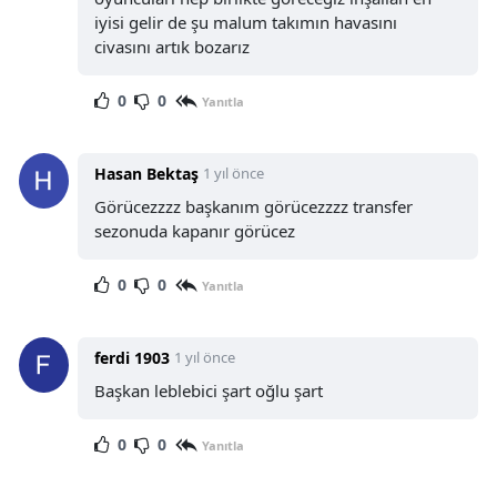
iyisi gelir de şu malum takımın havasını
civasını artık bozarız
0
0
Yanıtla
Hasan Bektaş
1 yıl önce
Görücezzzz başkanım görücezzzz transfer
sezonuda kapanır görücez
0
0
Yanıtla
ferdi 1903
1 yıl önce
Başkan leblebici şart oğlu şart
0
0
Yanıtla