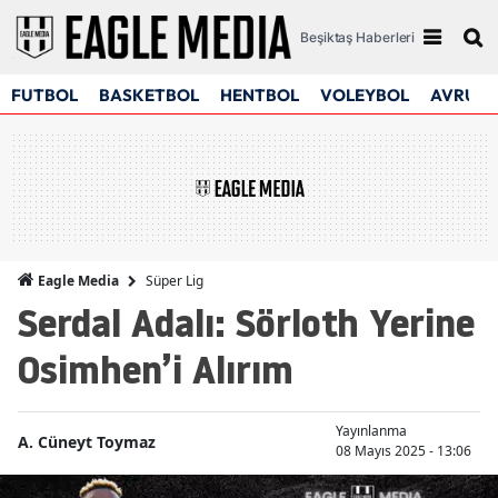
Beşiktaş Haberleri
FUTBOL
BASKETBOL
HENTBOL
VOLEYBOL
AVRUPA
Süper Lig
Eagle Media
Serdal Adalı: Sörloth Yerine
Osimhen’i Alırım
Yayınlanma
A. Cüneyt Toymaz
08 Mayıs 2025 - 13:06