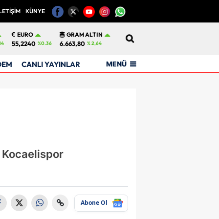
LETİŞİM
KÜNYE
12
EURO
GRAM ALTIN
55,2240
6.663,80
14
%0.36
% 2,64
MENÜ
DEM
CANLI YAYINLAR
e Kocaelispor
Abone Ol