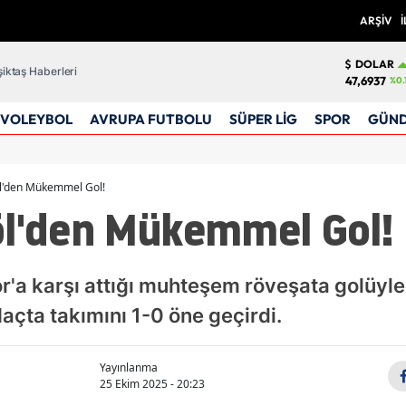
ARŞİV
İ
DOLAR
iktaş Haberleri
47,6937
%0.
VOLEYBOL
AVRUPA FUTBOLU
SÜPER LİG
SPOR
GÜN
öl'den Mükemmel Gol!
öl'den Mükemmel Gol!
r'a karşı attığı muhteşem röveşata golüyl
Maçta takımını 1-0 öne geçirdi.
Yayınlanma
25 Ekim 2025 - 20:23