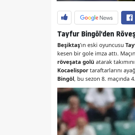
Tayfur Bingöl'den Röve
Beşiktaş
’ın eski oyuncusu
Tay
kesen bir gole imza attı. Maçı
röveşata golü
atarak takımını 
Kocaelispor
taraftarlarını aya
Bingöl
, bu sezon 8. maçında 4.