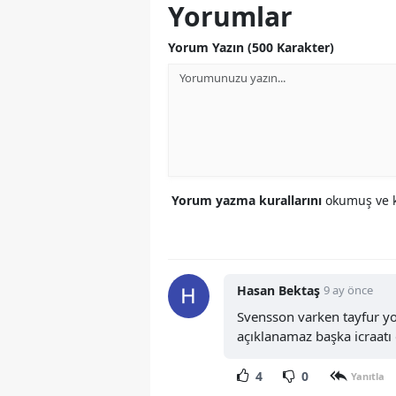
Yorumlar
Yorum Yazın (500 Karakter)
Yorum yazma kurallarını
okumuş ve k
Hasan Bektaş
9 ay önce
Svensson varken tayfur yo
açıklanamaz başka icraatı
4
0
Yanıtla