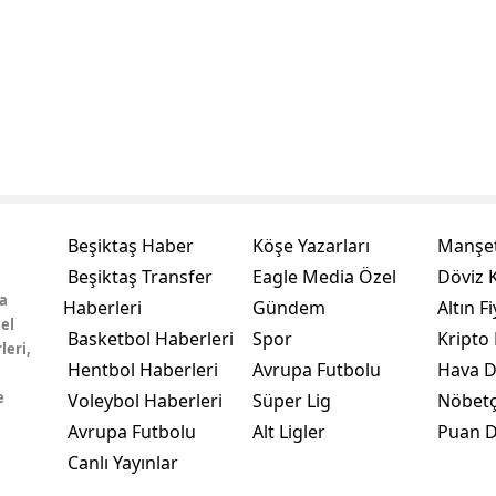
Beşiktaş Haber
Köşe Yazarları
Manşet
Beşiktaş Transfer
Eagle Media Özel
Döviz K
a
Haberleri
Gündem
Altın Fi
el
Basketbol Haberleri
Spor
Kripto 
leri,
Hentbol Haberleri
Avrupa Futbolu
Hava 
e
Voleybol Haberleri
Süper Lig
Nöbetç
Avrupa Futbolu
Alt Ligler
Puan 
Canlı Yayınlar