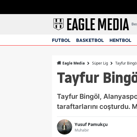
Beş
FUTBOL
BASKETBOL
HENTBOL
Süper Lig
Tayfur Bing
Eagle Media
Tayfur Bing
Tayfur Bingöl, Alanyaspo
taraftarlarını coşturdu. 
Yusuf Pamukçu
Muhabir