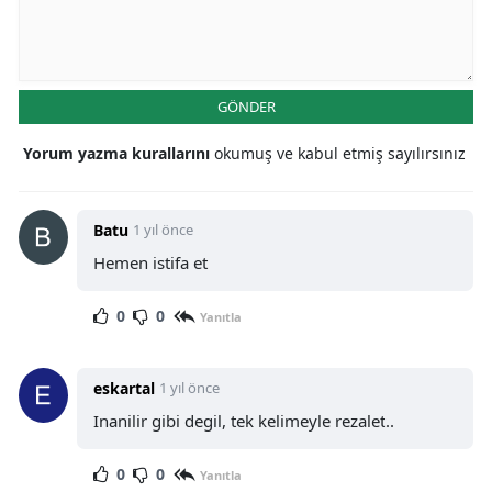
GÖNDER
Yorum yazma kurallarını
okumuş ve kabul etmiş sayılırsınız
Batu
1 yıl önce
Hemen istifa et
0
0
Yanıtla
eskartal
1 yıl önce
Inanilir gibi degil, tek kelimeyle rezalet..
0
0
Yanıtla