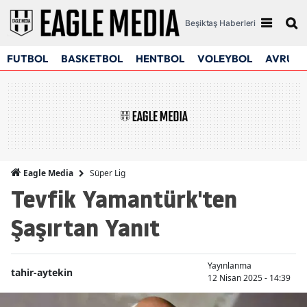
Beşiktaş Haberleri
FUTBOL
BASKETBOL
HENTBOL
VOLEYBOL
AVRUPA
Süper Lig
Eagle Media
Tevfik Yamantürk'ten
Şaşırtan Yanıt
Yayınlanma
tahir-aytekin
12 Nisan 2025 - 14:39