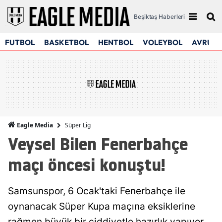
Beşiktaş Haberleri
FUTBOL
BASKETBOL
HENTBOL
VOLEYBOL
AVRUPA
Süper Lig
Eagle Media
Veysel Bilen Fenerbahçe
maçı öncesi konuştu!
Samsunspor, 6 Ocak'taki Fenerbahçe ile
oynanacak Süper Kupa maçına eksiklerine
rağmen büyük bir ciddiyetle hazırlık yapıyor.