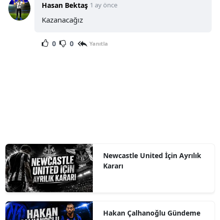
Hasan Bektaş
1 ay önce
Kazanacağız
0
0
Yanıtla
Newcastle United İçin Ayrılık
Kararı
Hakan Çalhanoğlu Gündeme