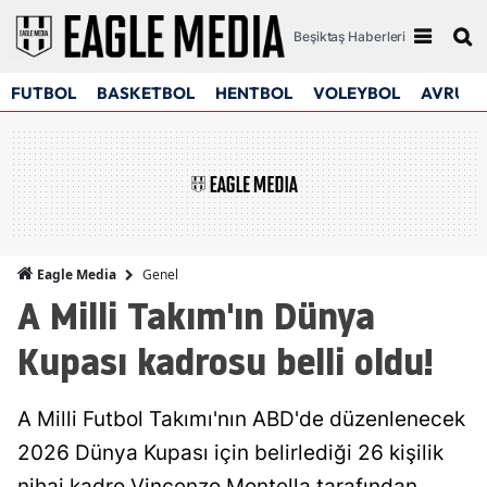
Beşiktaş Haberleri
FUTBOL
BASKETBOL
HENTBOL
VOLEYBOL
AVRUPA
Genel
Eagle Media
A Milli Takım'ın Dünya
Kupası kadrosu belli oldu!
A Milli Futbol Takımı'nın ABD'de düzenlenecek
2026 Dünya Kupası için belirlediği 26 kişilik
nihai kadro Vincenzo Montella tarafından