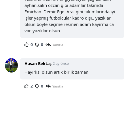
ayhan.salih özcan gibi adamlar takımda
Emirhan..Demir Ege..Aral gibi takimlarinda iyi
işler yapmış futbolcular kadro dışı.. yazıklar
olsun böyle seçime resmen adam kayırma ca
var..yazıklar olsun
0
0
Yanıtla
Hasan Bektaş
2 ay önce
Hayırlısı olsun artık birlik zamanı
2
0
Yanıtla