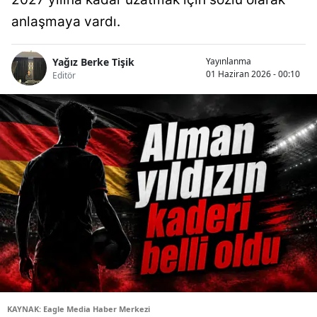
anlaşmaya vardı.
Yağız Berke Tişik
Yayınlanma
01 Haziran 2026 - 00:10
Editör
KAYNAK: Eagle Media Haber Merkezi