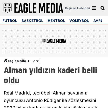
Beşiktaş Haberleri
FUTBOL
BASKETBOL
HENTBOL
VOLEYBOL
AVRUPA
Genel
Eagle Media
Alman yıldızın kaderi belli
oldu
Real Madrid, tecrübeli Alman savunma
oyuncusu Antonio Rüdiger ile sözleşmesini
2027 yılına kadar uzatmak için sözlü olarak