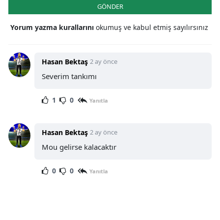
GÖNDER
Yorum yazma kurallarını
okumuş ve kabul etmiş sayılırsınız
Hasan Bektaş
2 ay önce
Severim tankımı
1
0
Yanıtla
Hasan Bektaş
2 ay önce
Mou gelirse kalacaktır
0
0
Yanıtla