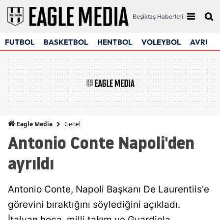
Beşiktaş Haberleri
FUTBOL
BASKETBOL
HENTBOL
VOLEYBOL
AVRUPA
Genel
Eagle Media
Antonio Conte Napoli'den
ayrıldı
Antonio Conte, Napoli Başkanı De Laurentiis'e
görevini bıraktığını söylediğini açıkladı.
İtalyan hoca, milli takım ve Guardiola