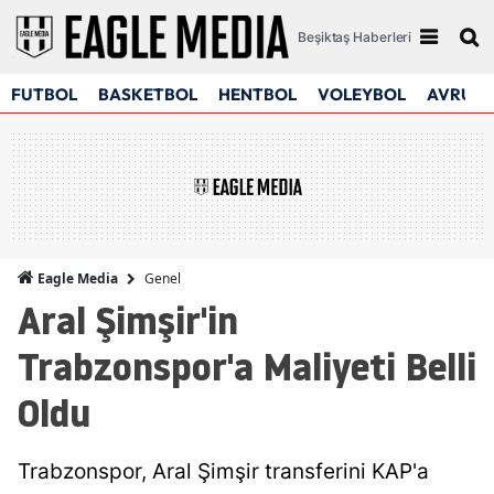
Beşiktaş Haberleri
FUTBOL
BASKETBOL
HENTBOL
VOLEYBOL
AVRUPA
Genel
Eagle Media
Aral Şimşir'in
Trabzonspor'a Maliyeti Belli
Oldu
Trabzonspor, Aral Şimşir transferini KAP'a