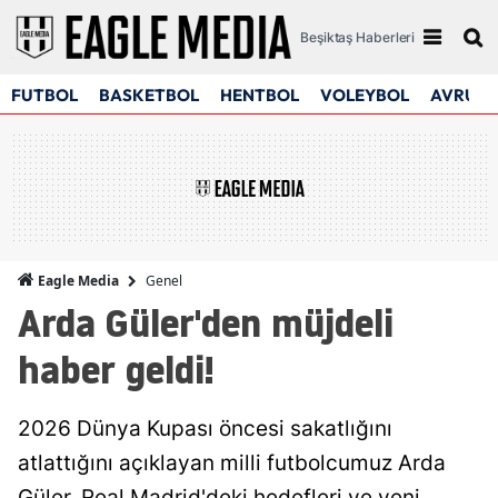
Beşiktaş Haberleri
FUTBOL
BASKETBOL
HENTBOL
VOLEYBOL
AVRUPA
Genel
Eagle Media
Arda Güler'den müjdeli
haber geldi!
2026 Dünya Kupası öncesi sakatlığını
atlattığını açıklayan milli futbolcumuz Arda
Güler, Real Madrid'deki hedefleri ve yeni