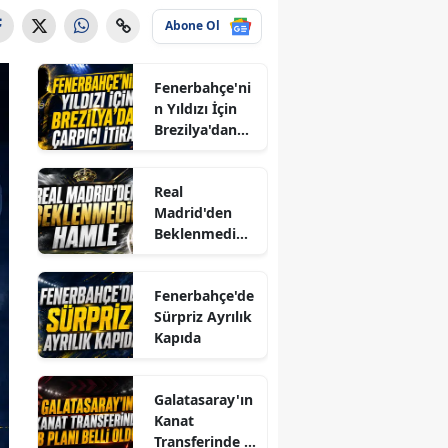
Abone Ol
Fenerbahçe'ni
n Yıldızı İçin
Brezilya'dan
Çarpıcı İtiraf
Real
Madrid'den
Beklenmedik
Hamle
Fenerbahçe'de
Sürpriz Ayrılık
Kapıda
Galatasaray'ın
Kanat
Transferinde B