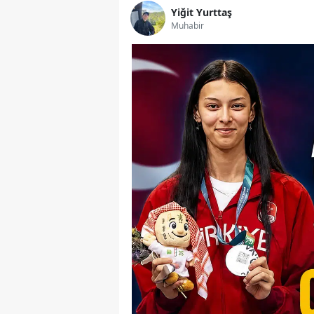
Yiğit Yurttaş
Muhabir