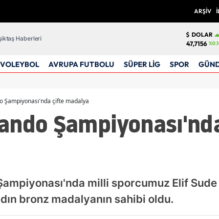
ARŞİV
İ
DOLAR
iktaş Haberleri
47,7156
%0.1
VOLEYBOL
AVRUPA FUTBOLU
SÜPER LİG
SPOR
GÜN
o Şampiyonası'nda çifte madalya
ando Şampiyonası'nda
mpiyonası'nda milli sporcumuz Elif Sude 
dın bronz madalyanın sahibi oldu.