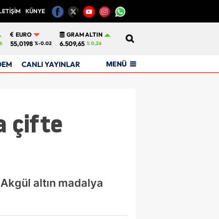
LETİŞİM
KÜNYE
12
EURO
GRAM ALTIN
55,0198
6.509,65
6
%-0.02
% 0,26
MENÜ
DEM
CANLI YAYINLAR
 çifte
Akgül altın madalya