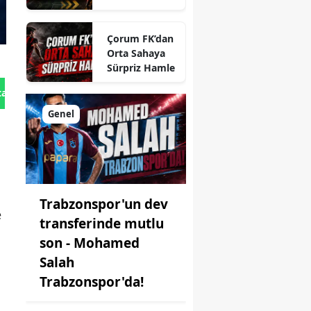
Planı Belli
Oldu
Çorum FK’dan
Orta Sahaya
Sürpriz Hamle
tan Gönder
Genel
Trabzonspor'un dev
e
transferinde mutlu
son - Mohamed
Salah
Trabzonspor'da!