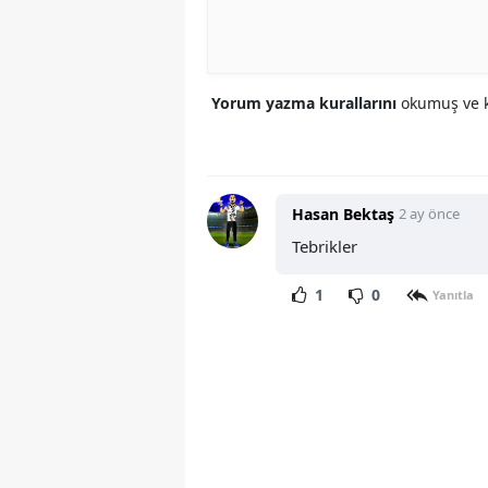
Yorum yazma kurallarını
okumuş ve k
Hasan Bektaş
2 ay önce
Tebrikler
1
0
Yanıtla