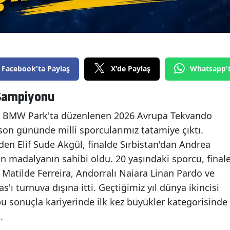
Facebook'ta Paylaş
X'de Paylaş
Whatsapp'
 Şampiyonu
i BMW Park'ta düzenlenen 2026 Avrupa Tekvando
on gününde milli sporcularımız tatamiye çıktı.
en Elif Sude Akgül, finalde Sırbistan'dan Andrea
n madalyanın sahibi oldu. 20 yaşındaki sporcu, final
i Matilde Ferreira, Andorralı Naiara Linan Pardo ve
'ı turnuva dışına itti. Geçtiğimiz yıl dünya ikincisi
bu sonuçla kariyerinde ilk kez büyükler kategorisinde
.