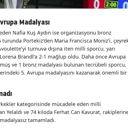
Avrupa Madalyası
eden Nafia Kuş Aydın ise organizasyonu bronz
 turunda Portekiz'den Maria Francisca Moniz'i, çeyre
voulette'yi turnuva dışına iten milli sporcu, yarı
 Lorena Brandl'a 2-1 mağlup oldu. Daha önce Avrupa
ümüş ve 1 bronz madalyası bulunan tecrübeli sporcu,
yerindeki 5. Avrupa madalyasını kazanarak önemli bir
madı
ekler kategorisinde mücadele eden milli
n Yelaldı ve 74 kiloda Ferhat Can Kavurat, rakiplerin
 madalyasız tamamladı.