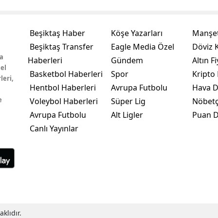
Beşiktaş Haber
Köşe Yazarları
Manşet
Beşiktaş Transfer
Eagle Media Özel
Döviz K
a
Haberleri
Gündem
Altın Fi
el
Basketbol Haberleri
Spor
Kripto 
leri,
Hentbol Haberleri
Avrupa Futbolu
Hava 
e
Voleybol Haberleri
Süper Lig
Nöbetç
Avrupa Futbolu
Alt Ligler
Puan 
Canlı Yayınlar
klıdır.