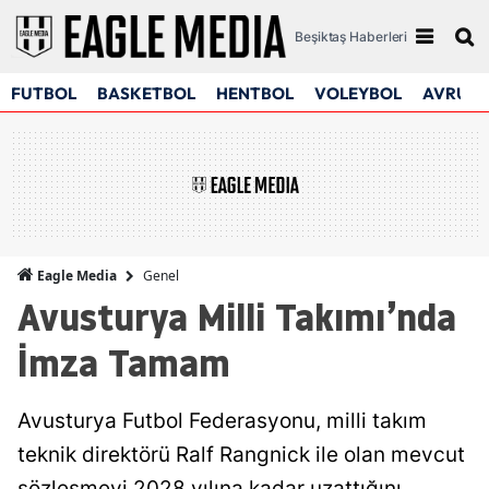
Beşiktaş Haberleri
FUTBOL
BASKETBOL
HENTBOL
VOLEYBOL
AVRUPA
Genel
Eagle Media
Avusturya Milli Takımı’nda
İmza Tamam
Avusturya Futbol Federasyonu, milli takım
teknik direktörü Ralf Rangnick ile olan mevcut
sözleşmeyi 2028 yılına kadar uzattığını