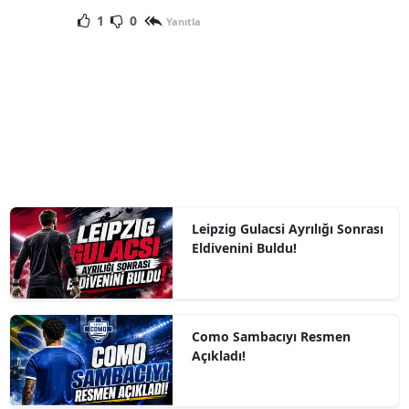
1
0
Yanıtla
Leipzig Gulacsi Ayrılığı Sonrası
Eldivenini Buldu!
Como Sambacıyı Resmen
Açıkladı!