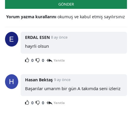
GÖNDER
Yorum yazma kurallarını
okumuş ve kabul etmiş sayılırsınız
ERDAL ESEN
8 ay önce
hayrli olsun
0
0
Yanıtla
Hasan Bektaş
9 ay önce
Başarılar umarım bir gün A takımda seni izleriz
0
0
Yanıtla