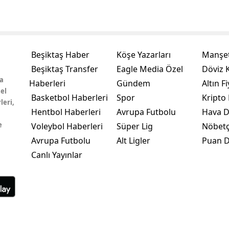
Beşiktaş Haber
Köşe Yazarları
Manşet
Beşiktaş Transfer
Eagle Media Özel
Döviz K
a
Haberleri
Gündem
Altın Fi
el
Basketbol Haberleri
Spor
Kripto 
leri,
Hentbol Haberleri
Avrupa Futbolu
Hava 
e
Voleybol Haberleri
Süper Lig
Nöbetç
Avrupa Futbolu
Alt Ligler
Puan 
Canlı Yayınlar