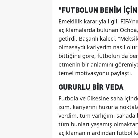
"FUTBOLUN BENİM İÇİN
Emeklilik kararıyla ilgili FIFA
açıklamalarda bulunan Ochoa, m
getirdi. Başarılı kaleci, "Mek
olmasaydı kariyerim nasıl olu
bittiğine göre, futbolun da b
etmenin bir anlamını göremiyor
temel motivasyonu paylaştı.
GURURLU BİR VEDA
Futbola ve ülkesine saha içind
isim, kariyerini huzurla noktal
verdim, tüm varlığımı sahada 
tüm bunları yaşamış olmakta
açıklamanın ardından futbol 