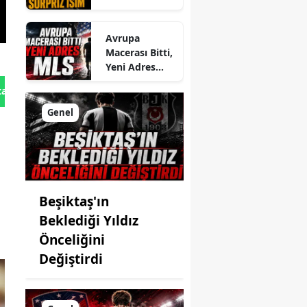
Sürpriz İsim
Avrupa
Macerası Bitti,
Yeni Adres
MLS
tan Gönder
Genel
Beşiktaş'ın
Beklediği Yıldız
Önceliğini
Değiştirdi