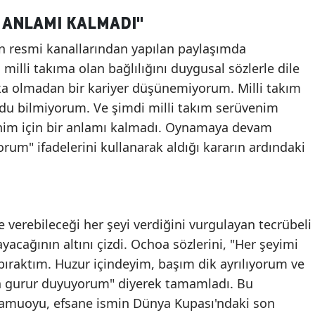
 ANLAMI KALMADI"
'nın resmi kanallarından yapılan paylaşımda
illi takıma olan bağlılığını duygusal sözlerle dile
sika olmadan bir kariyer düşünemiyorum. Milli takım
rdu bilmiyorum. Ve şimdi milli takım serüvenim
enim için bir anlamı kalmadı. Oynamaya devam
um" ifadelerini kullanarak aldığı kararın ardındaki
e verebileceği her şeyi verdiğini vurgulayan tecrübeli
ayacağının altını çizdi. Ochoa sözlerini, "Her şeyimi
bıraktım. Huzur içindeyim, başım dik ayrılıyorum ve
n gurur duyuyorum" diyerek tamamladı. Bu
kamuoyu, efsane ismin Dünya Kupası'ndaki son