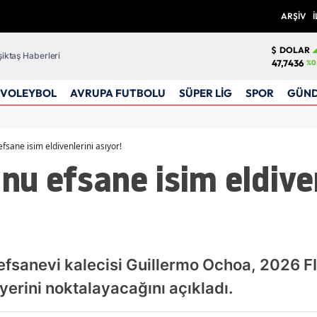
ARŞİV
İ
DOLAR
iktaş Haberleri
47,7436
%0
VOLEYBOL
AVRUPA FUTBOLU
SÜPER LİG
SPOR
GÜN
efsane isim eldivenlerini asıyor!
onu efsane isim eldive
 efsanevi kalecisi Guillermo Ochoa, 2026 F
iyerini noktalayacağını açıkladı.