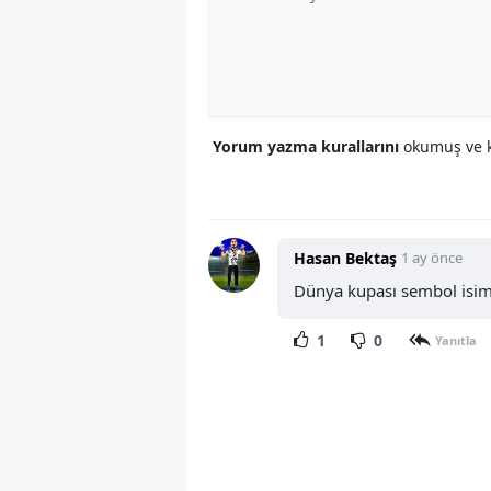
Yorum yazma kurallarını
okumuş ve k
Hasan Bektaş
1 ay önce
Dünya kupası sembol isiml
1
0
Yanıtla