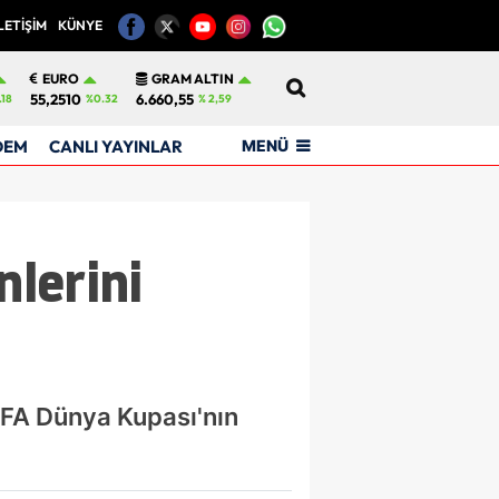
LETİŞİM
KÜNYE
12
EURO
GRAM ALTIN
55,2510
6.660,55
.18
%0.32
% 2,59
MENÜ
DEM
CANLI YAYINLAR
nlerini
IFA Dünya Kupası'nın