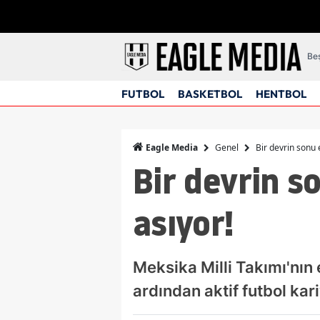
Beş
FUTBOL
BASKETBOL
HENTBOL
Genel
Bir devrin sonu 
Eagle Media
Bir devrin s
asıyor!
Meksika Milli Takımı'nın
ardından aktif futbol kar