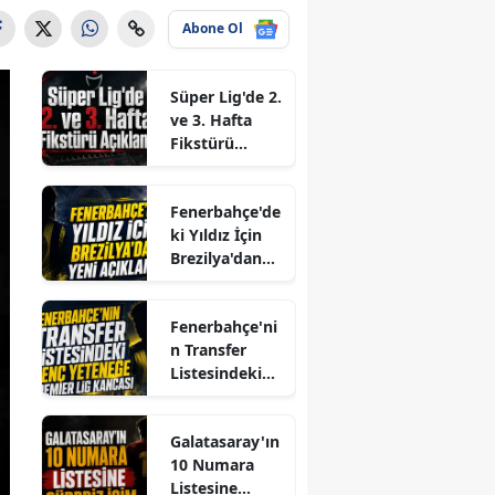
Abone Ol
Süper Lig'de 2.
ve 3. Hafta
Fikstürü
Açıklandı
Fenerbahçe'de
ki Yıldız İçin
Brezilya'dan
Yeni Açıklama
Fenerbahçe'ni
n Transfer
Listesindeki
Genç Yeteneğe
Premier Lig
Galatasaray'ın
Kancası
10 Numara
Listesine