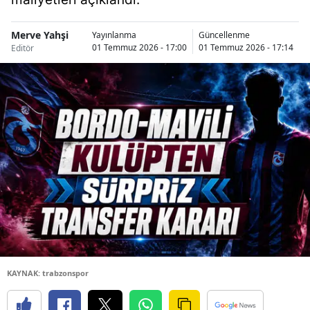
Merve Yahşi
Yayınlanma
Güncellenme
01 Temmuz 2026 - 17:00
01 Temmuz 2026 - 17:14
Editör
KAYNAK: trabzonspor