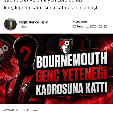
karşılığında kadrosuna katmak için anlaştı.
Yağız Berke Tişik
Yayınlanma
02 Temmuz 2026 - 23:22
Editör
KAYNAK: Fabrizio Romano