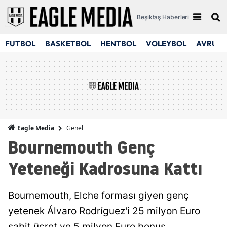
Beşiktaş Haberleri
FUTBOL
BASKETBOL
HENTBOL
VOLEYBOL
AVRUPA
Genel
Eagle Media
Bournemouth Genç
Yeteneği Kadrosuna Kattı
Bournemouth, Elche forması giyen genç
yetenek Álvaro Rodríguez'i 25 milyon Euro
sabit ücret ve 5 milyon Euro bonus