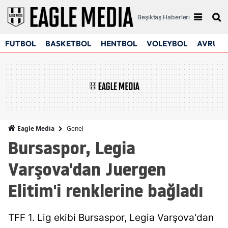
Beşiktaş Haberleri
FUTBOL
BASKETBOL
HENTBOL
VOLEYBOL
AVRUPA
Genel
Eagle Media
Bursaspor, Legia
Varşova'dan Juergen
Elitim'i renklerine bağladı
TFF 1. Lig ekibi Bursaspor, Legia Varşova'dan