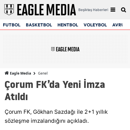
Beşiktaş Haberleri
FUTBOL
BASKETBOL
HENTBOL
VOLEYBOL
AVRUPA
Genel
Eagle Media
Çorum FK’da Yeni İmza
Atıldı
Çorum FK, Gökhan Sazdağı ile 2+1 yıllık
sözleşme imzalandığını açıkladı.