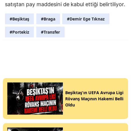
satıştan pay maddesini de kabul ettiği belirtiliyor.
#Beşiktaş
#Braga
#Demir Ege Tıknaz
#Portekiz
#Transfer
Beşiktaş'ın UEFA Avrupa Ligi
Rövanş Maçının Hakemi Belli
Oldu