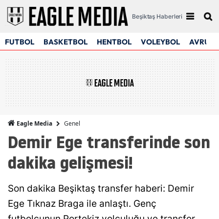
Beşiktaş Haberleri
FUTBOL
BASKETBOL
HENTBOL
VOLEYBOL
AVRUPA
Genel
Eagle Media
Demir Ege transferinde son
dakika gelişmesi!
Son dakika Beşiktaş transfer haberi: Demir
Ege Tıknaz Braga ile anlaştı. Genç
futbolcunun Portekiz yolculuğu ve transfer