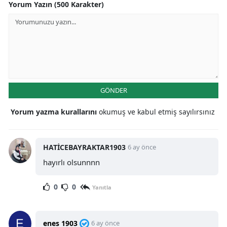
Yorum Yazın (500 Karakter)
GÖNDER
Yorum yazma kurallarını
okumuş ve kabul etmiş sayılırsınız
HATİCEBAYRAKTAR1903
6 ay önce
hayırlı olsunnnn
0
0
Yanıtla
enes 1903
6 ay önce