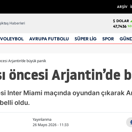
ARŞİV
İ
DOLAR
iktaş Haberleri
47,7436
%0
VOLEYBOL
AVRUPA FUTBOLU
SÜPER LİG
SPOR
GÜN
cesi Arjantin’de büyük panik
 öncesi Arjantin’de 
i Inter Miami maçında oyundan çıkarak Arj
elli oldu.
Yayınlanma
26 Mayıs 2026 - 11:33