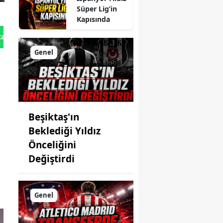
Süper Lig’in
Kapısında
tan Gönder
Genel
Beşiktaş'ın
Beklediği Yıldız
Önceliğini
Değiştirdi
Genel