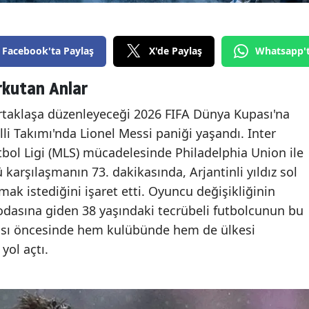
Facebook'ta Paylaş
X'de Paylaş
Whatsapp'
rkutan Anlar
rtaklaşa düzenleyeceği 2026 FIFA Dünya Kupası'na
illi Takımı'nda Lionel Messi paniği yaşandı. Inter
tbol Ligi (MLS) mücadelesinde Philadelphia Union ile
 karşılaşmanın 73. dakikasında, Arjantinli yıldız sol
k istediğini işaret etti. Oyuncu değişikliğinin
asına giden 38 yaşındaki tecrübeli futbolcunun bu
sı öncesinde hem kulübünde hem de ülkesi
yol açtı.