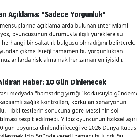
an Açıklama: "Sadece Yorgunluk"
 mensuplarına açıklamalarda bulunan Inter Miami
yos, oyuncusunun durumuyla ilgili yüreklere su
, herhangi bir sakatlık bulgusu olmadığını belirterek,
Oyundan çıkma isteği tamamen bu yorgunluktan
üz anlarda risk almamak her zaman en iyisidir."
Aldıran Haber: 10 Gün Dinlenecek
arası medyada "hamstring yırtığı" korkusuyla gündem
 kapsamlı sağlık kontrolleri, korkulan senaryonun
u. Tıbbi testlerin sonucuna göre Messi'nin sol
ılması tespit edilmedi. Yıldız oyuncunun fiziksel aşırı
0 gün boyunca dinlendirileceği ve 2026 Dünya Kupas
iyileşmek için önünde yeterli zamanı bulunduğu