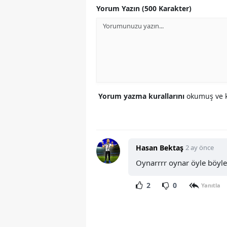
Yorum Yazın (500 Karakter)
Yorum yazma kurallarını
okumuş ve k
Hasan Bektaş
2 ay önce
Oynarrrr oynar öyle böyl
2
0
Yanıtla