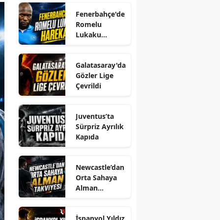
Fenerbahçe'de
Romelu
Lukaku
Harekatı
Galatasaray'da
Gözler Lige
Çevrildi
Juventus’ta
Sürpriz Ayrılık
Kapıda
Newcastle’dan
Orta Sahaya
Alman
Takviyesi
İspanyol Yıldız