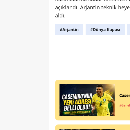
açıklandı. Arjantin teknik heyet
aldı.
#Arjantin
#Dünya Kupası
Casem
#Genel