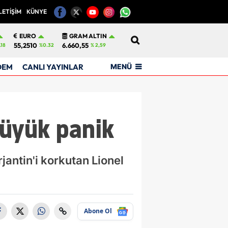
LETİŞİM
KÜNYE
12
EURO
GRAM ALTIN
55,2510
6.660,55
.18
%0.32
% 2,59
MENÜ
DEM
CANLI YAYINLAR
büyük panik
antin'i korkutan Lionel
Abone Ol