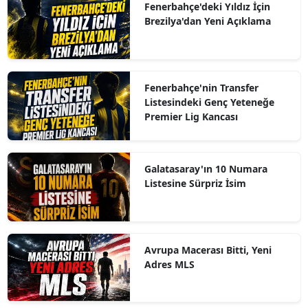
Fenerbahçe'deki Yıldız İçin
Brezilya'dan Yeni Açıklama
Fenerbahçe'nin Transfer
Listesindeki Genç Yeteneğe
Premier Lig Kancası
Galatasaray'ın 10 Numara
Listesine Sürpriz İsim
Avrupa Macerası Bitti, Yeni
Adres MLS