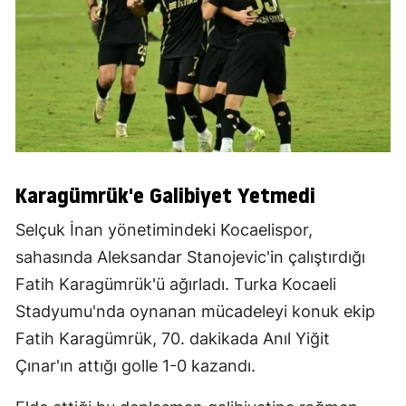
Karagümrük'e Galibiyet Yetmedi
Selçuk İnan yönetimindeki Kocaelispor,
sahasında Aleksandar Stanojevic'in çalıştırdığı
Fatih Karagümrük'ü ağırladı. Turka Kocaeli
Stadyumu'nda oynanan mücadeleyi konuk ekip
Fatih Karagümrük, 70. dakikada Anıl Yiğit
Çınar'ın attığı golle 1-0 kazandı.