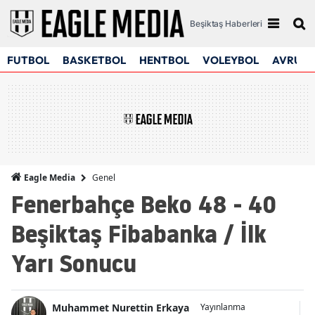
Beşiktaş Haberleri
FUTBOL
BASKETBOL
HENTBOL
VOLEYBOL
AVRUPA
Genel
Eagle Media
Fenerbahçe Beko 48 - 40
Beşiktaş Fibabanka / İlk
Yarı Sonucu
Muhammet Nurettin Erkaya
Yayınlanma
G