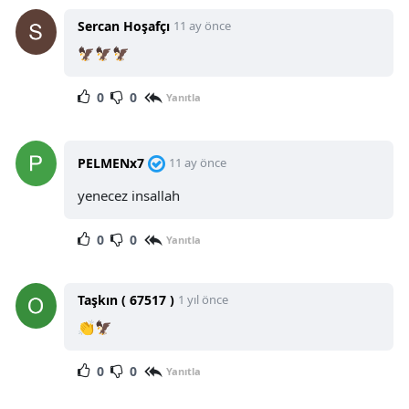
Sercan Hoşafçı
11 ay önce
🦅🦅🦅
0
0
Yanıtla
PELMENx7
11 ay önce
yenecez insallah
0
0
Yanıtla
Taşkın ( 67517 )
1 yıl önce
👏🦅
0
0
Yanıtla