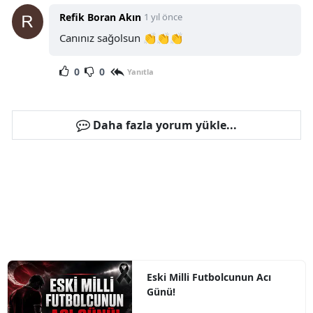
Refik Boran Akın
1 yıl önce
Canınız sağolsun 👏👏👏
0
0
Yanıtla
Daha fazla yorum yükle...
Eski Milli Futbolcunun Acı
Günü!