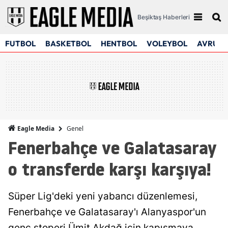
Beşiktaş Haberleri
FUTBOL
BASKETBOL
HENTBOL
VOLEYBOL
AVRUPA
Genel
Eagle Media
Fenerbahçe ve Galatasaray
o transferde karşı karşıya!
Süper Lig'deki yeni yabancı düzenlemesi,
Fenerbahçe ve Galatasaray'ı Alanyaspor'un
genç stoperi Ümit Akdağ için kapışmaya