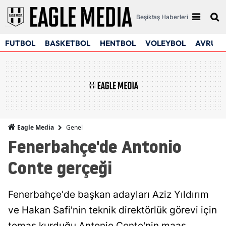
Beşiktaş Haberleri
FUTBOL
BASKETBOL
HENTBOL
VOLEYBOL
AVRUPA
Genel
Eagle Media
Fenerbahçe'de Antonio
Conte gerçeği
Fenerbahçe'de başkan adayları Aziz Yıldırım
ve Hakan Safi'nin teknik direktörlük görevi için
temas kurduğu Antonio Conte'nin maaş