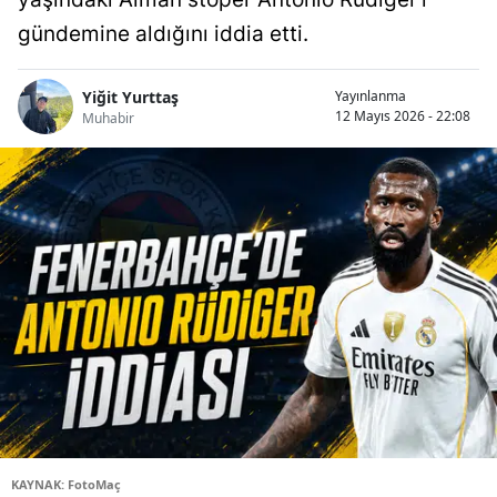
gündemine aldığını iddia etti.
Yiğit Yurttaş
Yayınlanma
12 Mayıs 2026 - 22:08
Muhabir
KAYNAK: FotoMaç