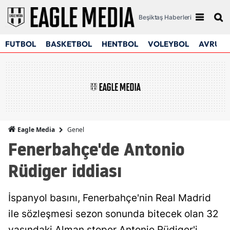
Beşiktaş Haberleri
FUTBOL
BASKETBOL
HENTBOL
VOLEYBOL
AVRUPA
Genel
Eagle Media
Fenerbahçe'de Antonio
Rüdiger iddiası
İspanyol basını, Fenerbahçe'nin Real Madrid
ile sözleşmesi sezon sonunda bitecek olan 32
yaşındaki Alman stoper Antonio Rüdiger'i