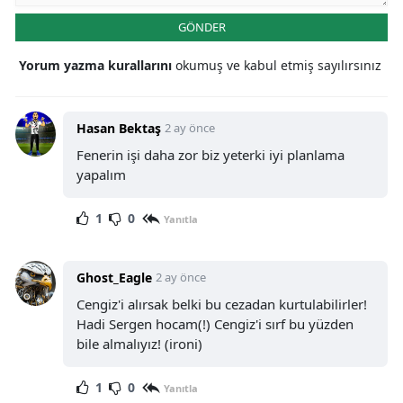
GÖNDER
Yorum yazma kurallarını
okumuş ve kabul etmiş sayılırsınız
Hasan Bektaş
2 ay önce
Fenerin işi daha zor biz yeterki iyi planlama
yapalım
1
0
Yanıtla
Ghost_Eagle
2 ay önce
Cengiz'i alırsak belki bu cezadan kurtulabilirler!
Hadi Sergen hocam(!) Cengiz'i sırf bu yüzden
bile almalıyız! (ironi)
1
0
Yanıtla