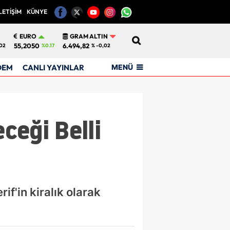
LETİŞİM
KÜNYE
12
EURO
GRAM ALTIN
55,2050
6.494,82
02
%0.17
% -0,02
MENÜ
DEM
CANLI YAYINLAR
ceği Belli
if'in kiralık olarak