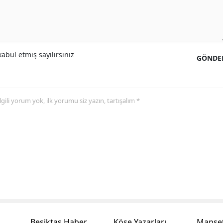
abul etmiş sayılırsınız
GÖNDE
 ilgili yorum yok, ilk yorumu siz yazın, tartışalım *
Beşiktaş Haber
Köşe Yazarları
Manşet