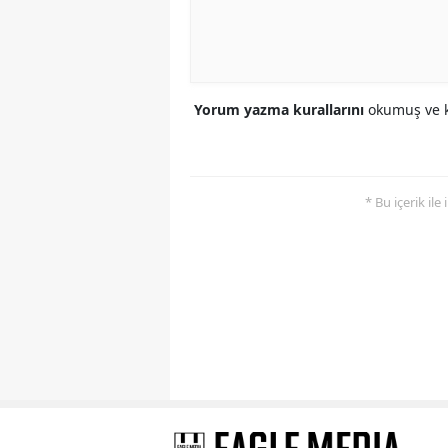
Yorum yazma kurallarını
okumuş ve k
* Bu içerik ile