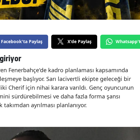
Facebook'ta Paylaş
X'de Paylaş
Whatsapp'
giriyor
düren Fenerbahçe'de kadro planlaması kapsamında
eşmeye başlıyor. Sarı lacivertli ekipte geleceği bir
ki Cherif için nihai karara varıldı. Genç oyuncunun
mini sürdürebilmesi ve daha fazla forma şansı
ak takımdan ayrılması planlanıyor.