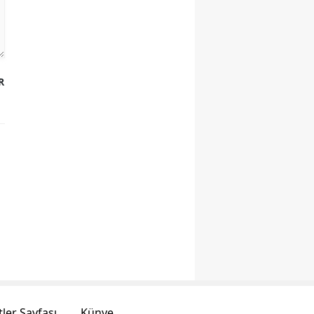
R
ler Sayfası
Künye