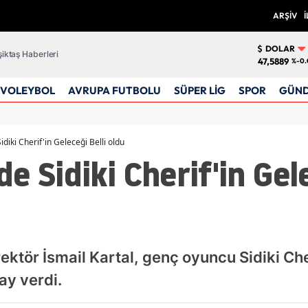
ARŞİV
İ
DOLAR
iktaş Haberleri
47,5889
%-0.
VOLEYBOL
AVRUPA FUTBOLU
SÜPER LİG
SPOR
GÜN
diki Cherif'in Geleceği Belli oldu
 Sidiki Cherif'in Gele
ktör İsmail Kartal, genç oyuncu Sidiki Cher
ay verdi.