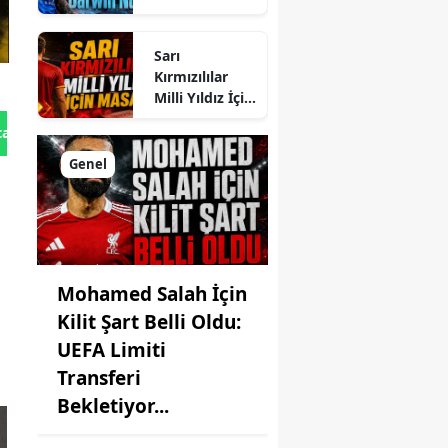
Yeni Hedef
Darwin Nunez
Sarı
Kırmızılılar
Milli Yıldız İçin
Masada
tan Gönder
Genel
Mohamed Salah İçin
Kilit Şart Belli Oldu:
UEFA Limiti
Transferi
Bekletiyor...