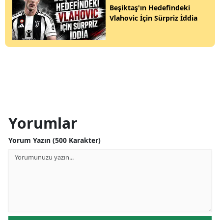
Beşiktaş'ın Hedefindeki
Vlahovic İçin Sürpriz İddia
Yorumlar
Yorum Yazın (500 Karakter)