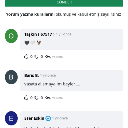
GÖNDER
Yorum yazma kurallarını
okumuş ve kabul etmiş sayılırsınız
Taşkın ( 67517 )
1 yıl önce
🖤🤍 🦅.
0
0
Yanıtla
Baris B.
1 yıl önce
vasata alismayalim beyler.......
0
0
Yanıtla
Eser Eskin
1 yıl önce