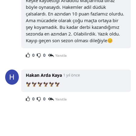
Keşke kaybettiği Anadolu Maçlarında biraz
böyle oynasaydı. Hakemler adil düdük
çalsalardı. En azından 10 puan fazlamız olurdu.
Ama mücadele olarak çoğu maçta ortaya bir
şey koyamadık. Bu kadar derbi kazandığımız
sezonda en azından 2. Olabilirdik. Yazık oldu.
Kayıp geçen son sezon olması dileğiyle😊
0
0
Yanıtla
Hakan Arda Kaya
1 yıl önce
🦅🦅🦅🦅🦅🦅
0
0
Yanıtla