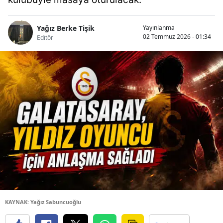
Yağız Berke Tişik
Yayınlanma
02 Temmuz 2026 - 01:34
Editör
KAYNAK: Yağız Sabuncuoğlu