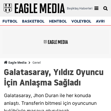
Beşiktaş Haberleri
FUTBOL
BASKETBOL
HENTBOL
VOLEYBOL
AVRUPA
Genel
Eagle Media
Galatasaray, Yıldız Oyuncu
İçin Anlaşma Sağladı
Galatasaray, Jhon Duran ile her konuda
anlaştı. Transferin bitmesi için oyuncunun
kulübüyle masaya oturulacak.