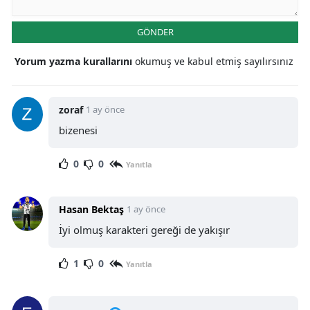
GÖNDER
Yorum yazma kurallarını
okumuş ve kabul etmiş sayılırsınız
zoraf
1 ay önce
bizenesi
0
0
Yanıtla
Hasan Bektaş
1 ay önce
İyi olmuş karakteri gereği de yakışır
1
0
Yanıtla