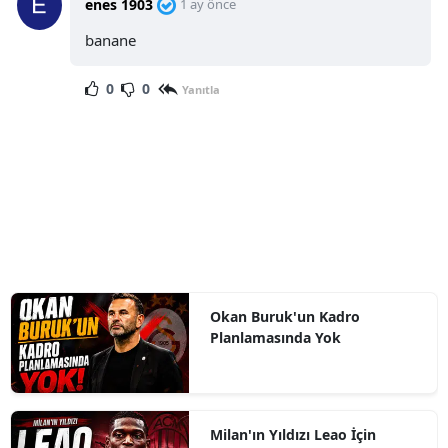
enes 1903
1 ay önce
banane
0
0
Yanıtla
Okan Buruk'un Kadro
Planlamasında Yok
Milan'ın Yıldızı Leao İçin