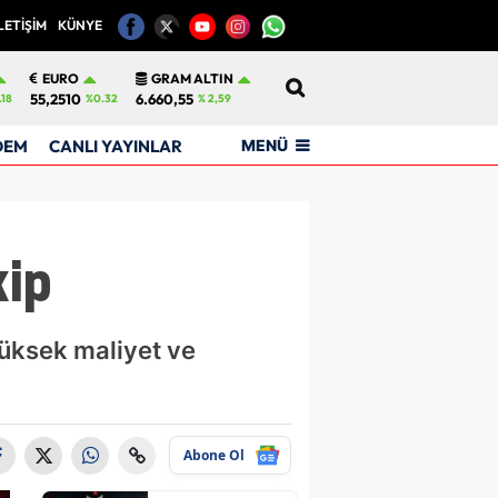
LETİŞİM
KÜNYE
12
EURO
GRAM ALTIN
55,2510
6.660,55
.18
%0.32
% 2,59
MENÜ
DEM
CANLI YAYINLAR
kip
 Yüksek maliyet ve
Abone Ol