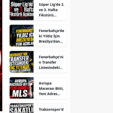
Süper Lig'de 2.
ve 3. Hafta
Fikstürü
Açıklandı
Fenerbahçe'de
ki Yıldız İçin
Brezilya'dan
Yeni Açıklama
Fenerbahçe'ni
n Transfer
Listesindeki
Genç Yeteneğe
Premier Lig
Avrupa
Kancası
Macerası Bitti,
Yeni Adres
MLS
Trabzonspor’d