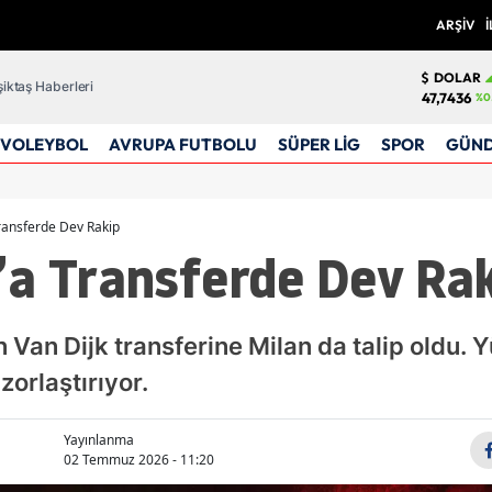
ARŞİV
İ
DOLAR
iktaş Haberleri
47,7436
%0
VOLEYBOL
AVRUPA FUTBOLU
SÜPER LİG
SPOR
GÜN
ransferde Dev Rakip
’a Transferde Dev Ra
n Van Dijk transferine Milan da talip oldu.
zorlaştırıyor.
Yayınlanma
02 Temmuz 2026 - 11:20