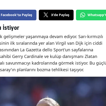
Facebook'ta Paylaş
X'de Paylaş
Whatsapp'
 İstiyor
k gelişmeler yaşanmaya devam ediyor. Sarı-kırmızılı
inin ilk sıralarında yer alan Virgil van Dijk için ciddi
 basınından La Gazetta dello Sport'un sayfalarına
 sahibi Gerry Cardinale ve kulüp danışmanı Zlatan
alı savunmacıyı kadrolarında görmek istiyor. Bu güçl
asaray'ın planlarını bozma tehlikesi taşıyor.