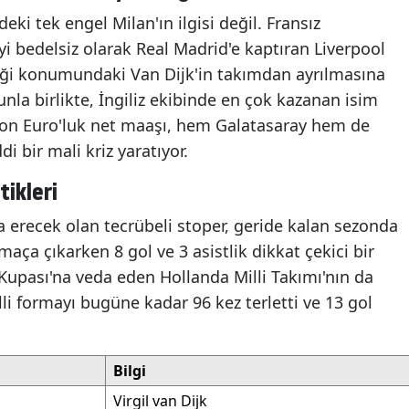
i tek engel Milan'ın ilgisi değil. Fransız
i bedelsiz olarak Real Madrid'e kaptıran Liverpool
ği konumundaki Van Dijk'in takımdan ayrılmasına
nla birlikte, İngiliz ekibinde en çok kazanan isim
yon Euro'luk net maaşı, hem Galatasaray hem de
i bir mali kriz yaratıyor.
tikleri
 erecek olan tecrübeli stoper, geride kalan sezonda
aça çıkarken 8 gol ve 3 asistlik dikkat çekici bir
Kupası'na veda eden Hollanda Milli Takımı'nın da
lli formayı bugüne kadar 96 kez terletti ve 13 gol
Bilgi
Virgil van Dijk