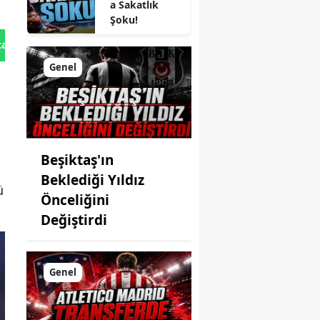
a Sakatlık
Şoku!
tan Gönder
Genel
Beşiktaş'ın
Beklediği Yıldız
ü
Önceliğini
Değiştirdi
Genel