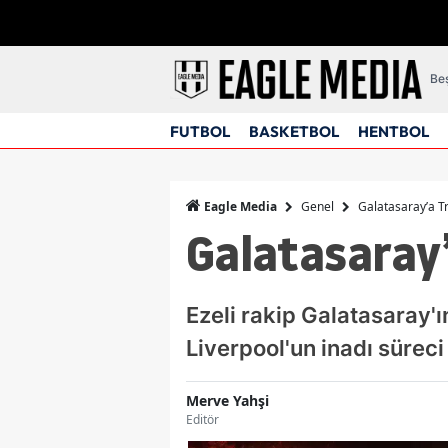
Beş
FUTBOL
BASKETBOL
HENTBOL
Genel
Galatasaray’a T
Eagle Media
Galatasaray
Ezeli rakip Galatasaray'ı
Liverpool'un inadı süreci 
Merve Yahşi
Editör