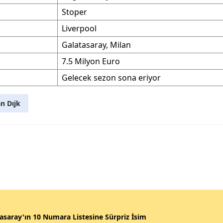
Stoper
Liverpool
Galatasaray, Milan
7.5 Milyon Euro
Gelecek sezon sona eriyor
n Dıjk
asaray'ın 10 Numara Listesine Sürpriz İsim