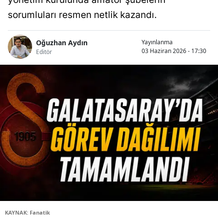
sorumluları resmen netlik kazandı.
Oğuzhan Aydın
Yayınlanma
03 Haziran 2026 - 17:30
Editör
KAYNAK: Fanatik