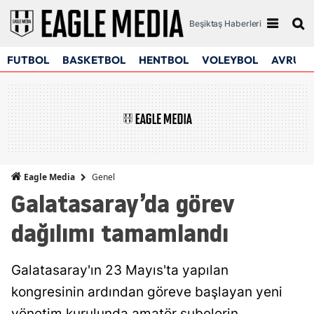
Beşiktaş Haberleri
FUTBOL
BASKETBOL
HENTBOL
VOLEYBOL
AVRUPA
Genel
Eagle Media
Galatasaray’da görev
dağılımı tamamlandı
Galatasaray'ın 23 Mayıs'ta yapılan
kongresinin ardından göreve başlayan yeni
yönetim kurulunda amatör şubelerin