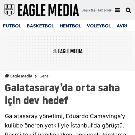
Beşiktaş Haberleri
FUTBOL
BASKETBOL
HENTBOL
VOLEYBOL
AVRUPA
Genel
Eagle Media
Galatasaray’da orta saha
için dev hedef
Galatasaray yönetimi, Eduardo Camavinga'yı
kulübe öneren yetkiliyle İstanbul'da görüştü.
Resmi teklif yapılmazken, opsiyonlu kiralama