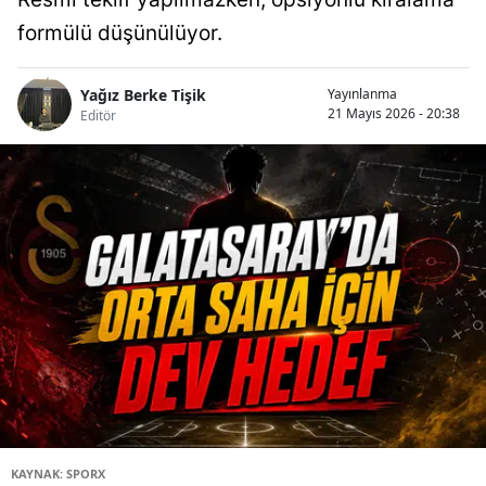
formülü düşünülüyor.
Yağız Berke Tişik
Yayınlanma
21 Mayıs 2026 - 20:38
Editör
KAYNAK: SPORX