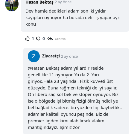
Hasan Bektaş
2 ay önce
Dev hamle dedikleri adam son iki yıldır
kayıpları oynuyor ha burada gelir iş yapar ayrı
konu
1
0
Yanıtla
Ziyaretçi
2 ay önce
@Hasan Bektaş adam yıllardır reelde
genellikle 11 oynuyor. Ya da 2. Yarı
giriyor..Hala 23 yaşında . Fizik kuvveti üst
düzeyde. Buna rağmen tekniği de iyi sayılır.
Ön libero sağ sol bek ve stoper oynuyor. Biz
ise o bölgede işi bitmiş fiziği ölmüş ndidi ye
bel bağladık sadece..bu yüzden ligi kaybettik..
adamlar kaliteli oyuncu peşinde. Biz de
premier ligden kimi alabilirsek alalım
mantığındayız. İşimiz zor