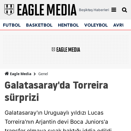
Beşiktaş Haberleri
FUTBOL
BASKETBOL
HENTBOL
VOLEYBOL
AVRUPA
Genel
Eagle Media
Galatasaray'da Torreira
sürprizi
Galatasaray'ın Uruguaylı yıldızı Lucas
Torreira'nın Arjantin devi Boca Juniors'a
transfer olmaya sıcak baktığı iddia edildi.