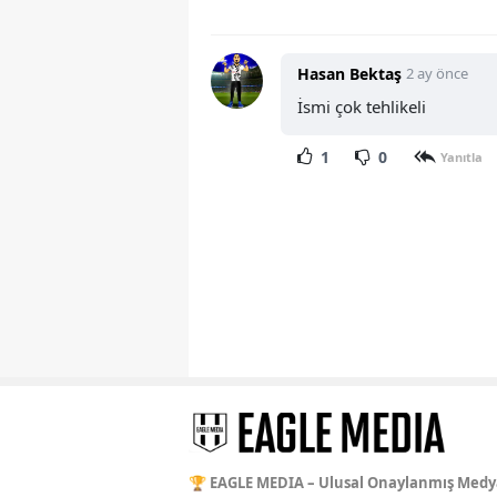
Hasan Bektaş
2 ay önce
İsmi çok tehlikeli
1
0
Yanıtla
🏆 EAGLE MEDIA – Ulusal Onaylanmış Medy