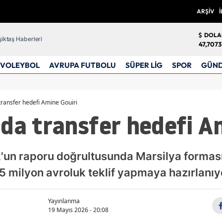
ARŞİV
İ
DOLA
iktaş Haberleri
47,7073
VOLEYBOL
AVRUPA FUTBOLU
SÜPER LİG
SPOR
GÜN
transfer hedefi Amine Gouiri
da transfer hedefi A
'un raporu doğrultusunda Marsilya forması
15 milyon avroluk teklif yapmaya hazırlanıy
Yayınlanma
19 Mayıs 2026 - 20:08