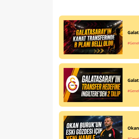
Galat
#Genel
Galat
#Genel
Okan 
#Genel