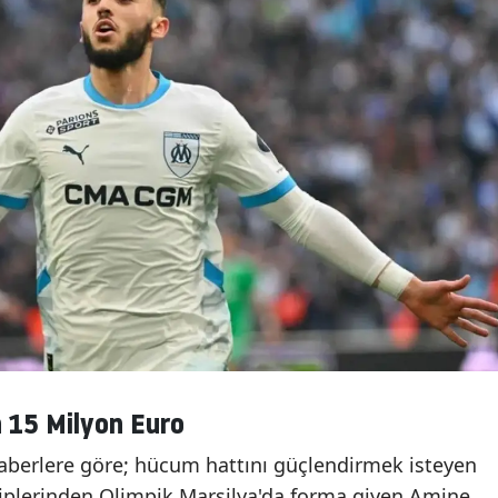
n 15 Milyon Euro
aberlere göre; hücum hattını güçlendirmek isteyen
kiplerinden Olimpik Marsilya'da forma giyen Amine