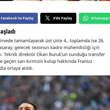
Facebook'ta Paylaş
X'de Paylaş
Whatsapp'
aşladı
zirvede tamamlayarak üst üste 4., toplamda ise 26.
saray, gelecek sezonun kadro mühendisliği için
ı. Teknik direktör Okan Buruk'un sunduğu transfer
 geçen sarı-kırmızılı kulüp hakkında Fransız
ia ortaya atıldı.