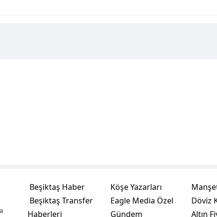
Beşiktaş Haber
Köşe Yazarları
Manşet
Beşiktaş Transfer
Eagle Media Özel
Döviz K
a
Haberleri
Gündem
Altın Fi