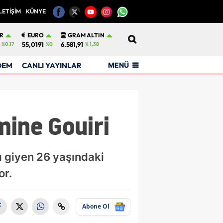
LETİŞİM
KÜNYE
12
R
EURO
GRAM ALTIN
55,0191
6.581,91
%0.17
%0
% 1,38
MENÜ
DEM
CANLI YAYINLAR
mine Gouiri
 giyen 26 yaşındaki
or.
Abone Ol