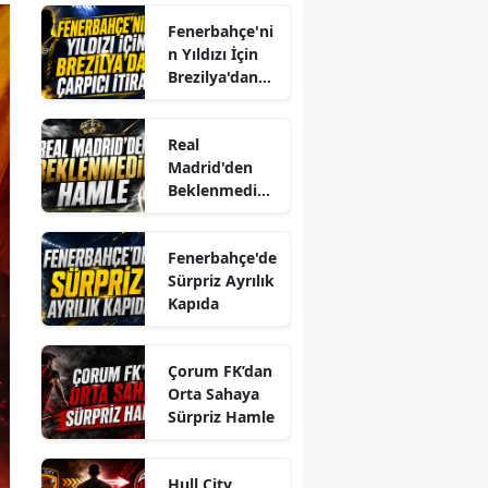
Fenerbahçe'ni
n Yıldızı İçin
Brezilya'dan
Çarpıcı İtiraf
Real
Madrid'den
Beklenmedik
Hamle
Fenerbahçe'de
Sürpriz Ayrılık
Kapıda
Çorum FK’dan
Orta Sahaya
Sürpriz Hamle
Hull City