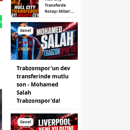
Transferde
Rotayı Milan’a
Çevirdi
tan Gönder
Genel
Trabzonspor'un dev
transferinde mutlu
son - Mohamed
Salah
Trabzonspor'da!
Genel