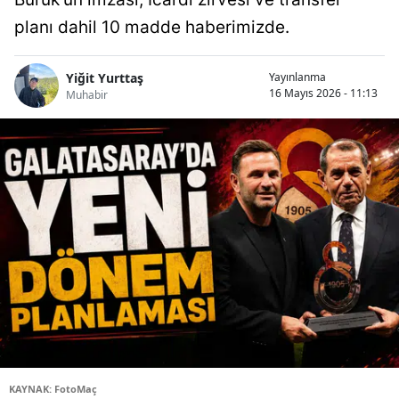
planı dahil 10 madde haberimizde.
Yiğit Yurttaş
Yayınlanma
16 Mayıs 2026 - 11:13
Muhabir
KAYNAK: FotoMaç