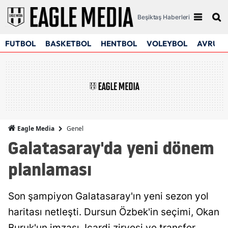
Beşiktaş Haberleri
FUTBOL
BASKETBOL
HENTBOL
VOLEYBOL
AVRUPA
Genel
Eagle Media
Galatasaray'da yeni dönem
planlaması
Son şampiyon Galatasaray'ın yeni sezon yol
haritası netleşti. Dursun Özbek'in seçimi, Okan
Buruk'un imzası, Icardi zirvesi ve transfer