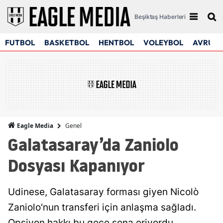
Beşiktaş Haberleri
FUTBOL
BASKETBOL
HENTBOL
VOLEYBOL
AVRUPA
Genel
Eagle Media
Galatasaray’da Zaniolo
Dosyası Kapanıyor
Udinese, Galatasaray forması giyen Nicolò
Zaniolo'nun transferi için anlaşma sağladı.
Opsiyon hakkı bu gece sona eriyordu.