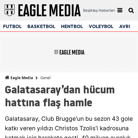
Beşiktaş Haberleri
FUTBOL
BASKETBOL
HENTBOL
VOLEYBOL
AVRUPA
Genel
Eagle Media
Galatasaray’dan hücum
hattına flaş hamle
Galatasaray, Club Brugge'un bu sezon 43 gole
katkı veren yıldızı Christos Tzolis'i kadrosuna
katmak için harekete geçti. 40 milyon euroluk