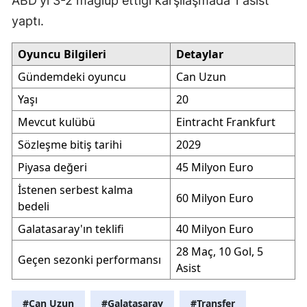
ABD'yi 3-2 mağlup ettiği karşılaşmada 1 asist
yaptı.
Oyuncu Bilgileri
Detaylar
Gündemdeki oyuncu
Can Uzun
Yaşı
20
Mevcut kulübü
Eintracht Frankfurt
Sözleşme bitiş tarihi
2029
Piyasa değeri
45 Milyon Euro
İstenen serbest kalma
60 Milyon Euro
bedeli
Galatasaray'ın teklifi
40 Milyon Euro
28 Maç, 10 Gol, 5
Geçen sezonki performansı
Asist
#Can Uzun
#Galatasaray
#Transfer