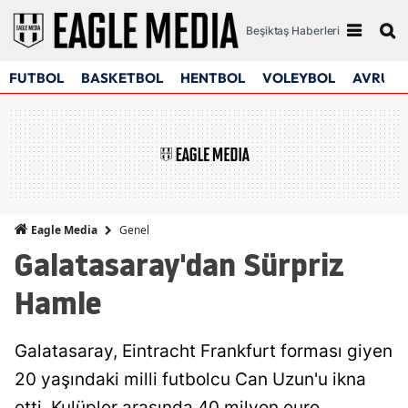
Beşiktaş Haberleri
FUTBOL
BASKETBOL
HENTBOL
VOLEYBOL
AVRUPA
Genel
Eagle Media
Galatasaray'dan Sürpriz
Hamle
Galatasaray, Eintracht Frankfurt forması giyen
20 yaşındaki milli futbolcu Can Uzun'u ikna
etti. Kulüpler arasında 40 milyon euro