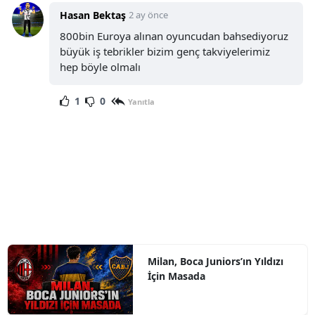
Hasan Bektaş
2 ay önce
800bin Euroya alınan oyuncudan bahsediyoruz
büyük iş tebrikler bizim genç takviyelerimiz
hep böyle olmalı
1
0
Yanıtla
Milan, Boca Juniors’ın Yıldızı
İçin Masada