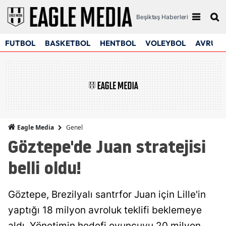
Beşiktaş Haberleri
FUTBOL
BASKETBOL
HENTBOL
VOLEYBOL
AVRUPA
Genel
Eagle Media
Göztepe'de Juan stratejisi
belli oldu!
Göztepe, Brezilyalı santrfor Juan için Lille'in
yaptığı 18 milyon avroluk teklifi beklemeye
aldı. Yönetimin hedefi oyuncuyu 20 milyon