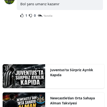
Bol şans umarız kazanır
1
0
Yanıtla
Juventus’ta Sürpriz Ayrılık
Kapıda
Newcastle’dan Orta Sahaya
Alman Takviyesi