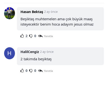
Hasan Bektaş
2 ay önce
Beşiktaş muhtemelen ama çok büyük maaş
isteyecektir benim hoca adayım jesus olmaz
2
0
Yanıtla
HalilCengiz
2 ay önce
2 takimda beşiktaş
0
0
Yanıtla