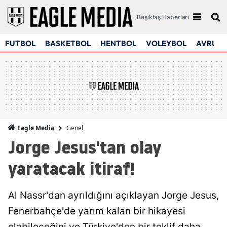
Beşiktaş Haberleri
FUTBOL
BASKETBOL
HENTBOL
VOLEYBOL
AVRUPA
Genel
Eagle Media
Jorge Jesus'tan olay
yaratacak itiraf!
Al Nassr'dan ayrıldığını açıklayan Jorge Jesus,
Fenerbahçe'de yarım kalan bir hikayesi
olabileceğini ve Türkiye'den bir teklif daha